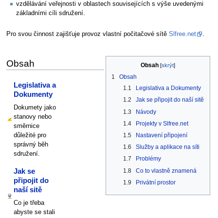
vzdělávání veřejnosti v oblastech souvisejících s výše uvedenými
základními cíli sdružení.
Pro svou činnost zajišťuje provoz vlastní počitačové sítě
Slfree.net
.
Obsah
Obsah
1
Obsah
Legislativa a
1.1
Legislativa a Dokumenty
Dokumenty
1.2
Jak se připojit do naší sitě
Dokumety jako
1.3
Návody
stanovy nebo
1.4
Projekty v Slfree.net
směrnice
důležité pro
1.5
Nastavení připojení
správný běh
1.6
Služby a aplikace na síti
sdružení.
1.7
Problémy
1.8
Co to vlastně znamená
Jak se
připojit do
1.9
Privátní prostor
naší sitě
Co je třeba
abyste se stali