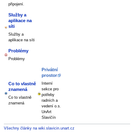
připojení.
Služby a
aplikace na
síti
Služby a
aplikace na síti
Problémy
Problémy
Privátní
prostor
Interní
Co to vlastně
sekce pro
znamená
potřeby
Co to vlastně
radních a
znamená
vedení o.s.
UnArt
Slavičín
Všechny články na wiki.slavicin.unart.cz