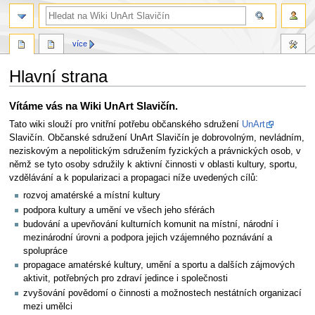
více
Hlavní strana
Skočit
Skočit
Vítáme vás na Wiki UnArt Slavičín.
na
na
Tato wiki slouží pro vnitřní potřebu občanského sdružení
UnArt
navigaci
vyhledávání
Slavičín. Občanské sdružení UnArt Slavičín je dobrovolným, nevládním,
neziskovým a nepolitickým sdružením fyzických a právnických osob, v
němž se tyto osoby sdružily k aktivní činnosti v oblasti kultury, sportu,
vzdělávání a k popularizaci a propagaci níže uvedených cílů:
rozvoj amatérské a místní kultury
podpora kultury a umění ve všech jeho sférách
budování a upevňování kulturních komunit na místní, národní i
mezinárodní úrovni a podpora jejich vzájemného poznávání a
spolupráce
propagace amatérské kultury, umění a sportu a dalších zájmových
aktivit, potřebných pro zdraví jedince i společnosti
zvyšování povědomí o činnosti a možnostech nestátních organizací
mezi umělci